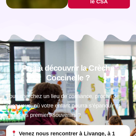
le CSA
Prêt à découvrir la Crèche
Coccinelle ?
Vous cherchez un lieu de confiance, proche de
chez vous, où votre enfant pourra s’épanouir et
créer ses premiers souvenirs ?
Venez nous rencontrer à Livange, à 1