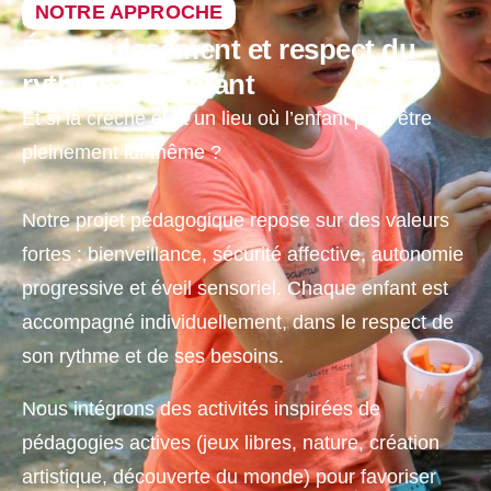
NOTRE APPROCHE
Épanouissement et respect du
rythme de l'enfant
Et si la crèche était un lieu où l’enfant peut être
pleinement lui-même ?
Notre projet pédagogique repose sur des valeurs
fortes : bienveillance, sécurité affective, autonomie
progressive et éveil sensoriel. Chaque enfant est
accompagné individuellement, dans le respect de
son rythme et de ses besoins.
Nous intégrons des activités inspirées de
pédagogies actives (jeux libres, nature, création
artistique, découverte du monde) pour favoriser